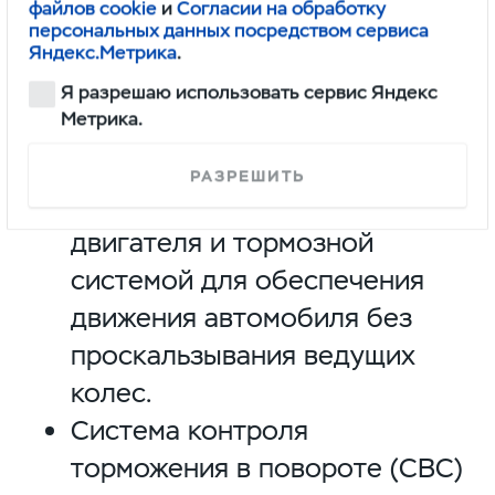
файлов cookie
и
Согласии на обработку
систем по повышению активной
персональных данных посредством сервиса
Яндекс.Метрика
.
безопасности:
Я разрешаю использовать сервис Яндекс
Метрика.
Система контроля тягового
усилия (TCS) управляет
РАЗРЕШИТЬ
крутящим моментом
двигателя и тормозной
системой для обеспечения
движения автомобиля без
проскальзывания ведущих
колес.
Система контроля
торможения в повороте (CBC)