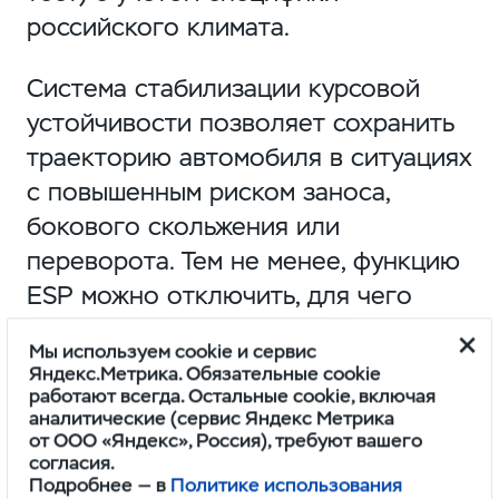
российского климата.
Система стабилизации курсовой
устойчивости позволяет сохранить
траекторию автомобиля в ситуациях
с повышенным риском заноса,
бокового скольжения или
переворота. Тем не менее, функцию
ESP можно отключить, для чего
на центральной консоли
Мы используем cookie и сервис
обновленного УАЗ Патриот
Яндекс.Метрика. Обязательные cookie
работают всегда. Остальные cookie, включая
появилась специальная кнопка.
аналитические (сервис Яндекс Метрика
от ООО «Яндекс», Россия), требуют вашего
Вместе с новой системой ESP на УАЗ
согласия.
Подробнее — в
Политике использования
Патриот появляется целый комплекс