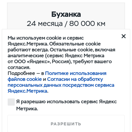
Буханка
24 месяца / 80 000 км
Мы используем cookie и сервис
Яндекс.Метрика. Обязательные cookie
работают всегда. Остальные cookie, включая
аналитические (сервис Яндекс Метрика
от ООО «Яндекс», Россия), требуют вашего
согласия.
Подробнее — в
Политике использования
файлов cookie
и
Согласии на обработку
персональных данных посредством сервиса
Яндекс.Метрика
.
Я разрешаю использовать сервис Яндекс
Метрика.
С полными условиями гарантии Вы можете
РАЗРЕШИТЬ
ознакомиться в Сервисной книжке,