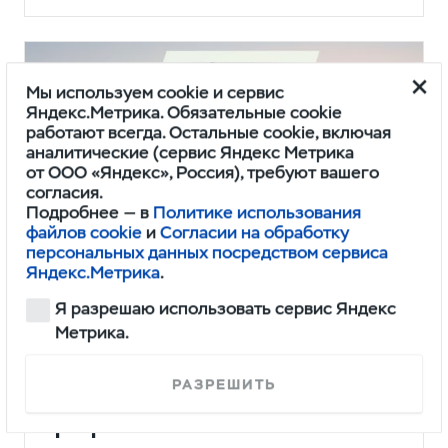
Мы используем cookie и сервис
Яндекс.Метрика. Обязательные cookie
работают всегда. Остальные cookie, включая
аналитические (сервис Яндекс Метрика
от ООО «Яндекс», Россия), требуют вашего
согласия.
Подробнее — в
Политике использования
файлов cookie
и
Согласии на обработку
персональных данных посредством сервиса
Яндекс.Метрика
.
Я разрешаю использовать сервис Яндекс
Метрика.
Универсальность и выносливость,
проверенная временем, с выгодой
РАЗРЕШИТЬ
до 374 000 рублей по фирменным
программам УАЗ