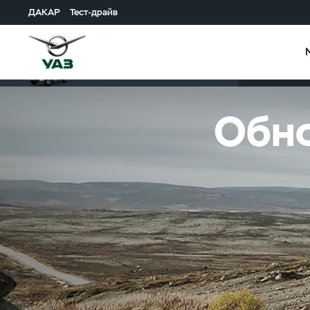
ДАКАР
Тест-драйв
Описание м
Пикап
Обно