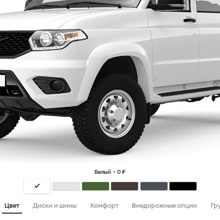
Белый
0 ₽
Цвет
Диски и шины
Комфорт
Внедорожные опции
Гр