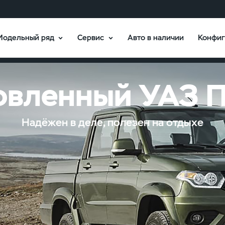
Модельный ряд
Сервис
Авто в наличии
Конфиг
одели
Брошюры
В наличии
вленный УАЗ 
Надёжен в деле, полезен на отдыхе